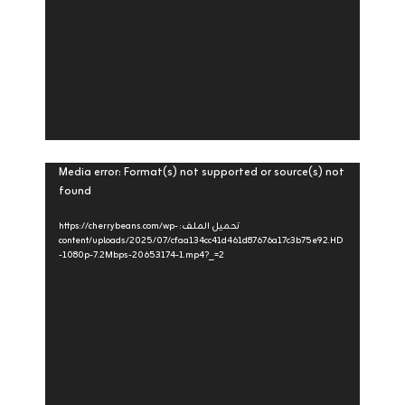
مشغل
Media error: Format(s) not supported or source(s) not
found
الفيديو
تحميل الملف: https://cherrybeans.com/wp-
content/uploads/2025/07/cfaa134cc41d461d87676a17c3b75e92.HD
-1080p-7.2Mbps-20653174-1.mp4?_=2