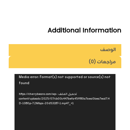
Additional Information
الوصف
مراجعات (0)
مشغل
Media error: Format(s) not supported or source(s) not
found
الفيديو
تحميل الملف: https://cherrybeans.com/wp-
content/uploads/2025/07/cb00c447befa45ff80a7aea0bea7ecd7.H
D-1080p-7.2Mbps-20653187-1.mp4?_=1