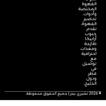
القهوة
المختصة
وأدوات
تحضير
القهوة.
نقدم
حبوب
أرابيكا
طازجة
ومعدات
احترافية
مع
توصيل
في
قطر
ودول
الخليج.
لحقوق محفوظة.