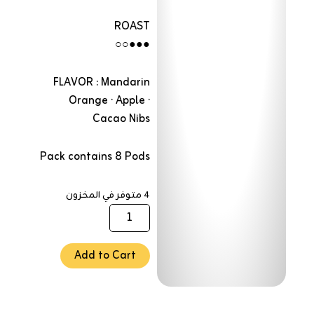
ROAST
●●●○○
FLAVOR : Mandarin
Orange · Apple ·
Cacao Nibs
Pack contains 8 Pods
4 متوفر في المخزون
كمية
Ethiopia
Guji
Uraga
Add to Cart
(Espresso)
-
250
Gm