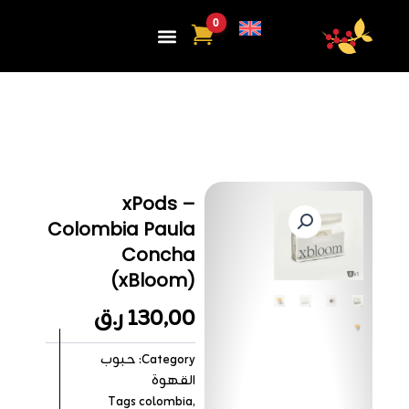
ي
توى
xPods –
Colombia Paula
Concha
(xBloom)
130,00
ر.ق
Category:
حبوب
القهوة
Tags
colombia
,