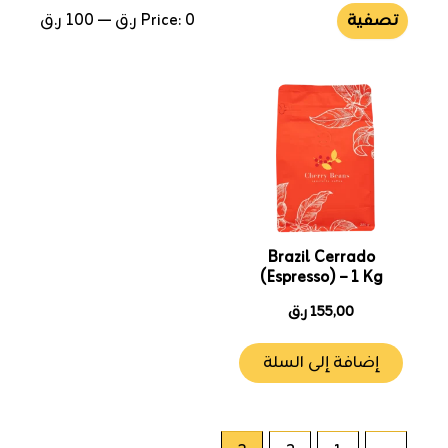
تصفية
0 ر.ق
Price:
—
100 ر.ق
Brazil Cerrado
(Espresso) – 1 Kg
155,00
ر.ق
إضافة إلى السلة