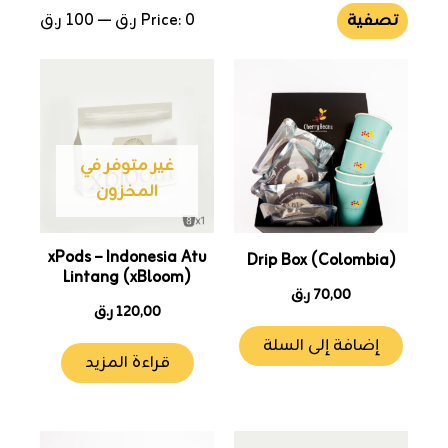
تصفية
0 ر.ق
Price:
—
100 ر.ق
غير متوفر في
المخزون
xPods – Indonesia Atu
Drip Box (Colombia)
Lintang (xBloom)
70,00
ر.ق
120,00
ر.ق
إضافة إلى السلة
قراءة المزيد