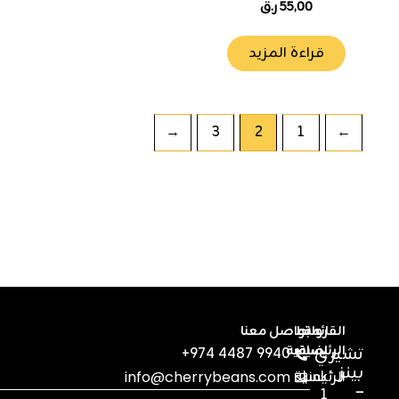
55,00
ر.ق
قراءة المزيد
←
3
2
1
→
القائمة
روابط
تواصل معنا
الرئيسية
إضافية
تشيري
+974 4487 9940
بينز
Link
الرئيسية
info@cherrybeans.com
–
1