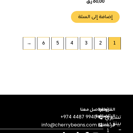
60,00
ر.ق
إضافة إلى السلة
←
6
5
4
3
2
1
القائمة
روابط
تواصل معنا
الرئيسية
إضافية
تشيري
+974 4487 9940
بينز
Link
الرئيسية
info@cherrybeans.com
–
1