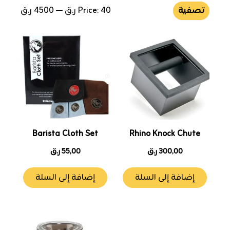
تصفية
40 ر.ق
Price:
—
4500 ر.ق
Barista Cloth Set
Rhino Knock Chute
300,00
ر.ق
55,00
ر.ق
إضافة إلى السلة
إضافة إلى السلة
هناك