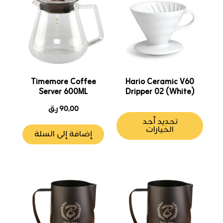
العديد
من
الأشكال
المختلفة
لهذا
المنتج.
يمكن
Timemore Coffee
Hario Ceramic V60
Server 600ML
Dripper 02 (White)
اختيار
الخيارات
90,00
ر.ق
على
تحديد أحد
الخيارات
صفحة
إضافة إلى السلة
المنتج