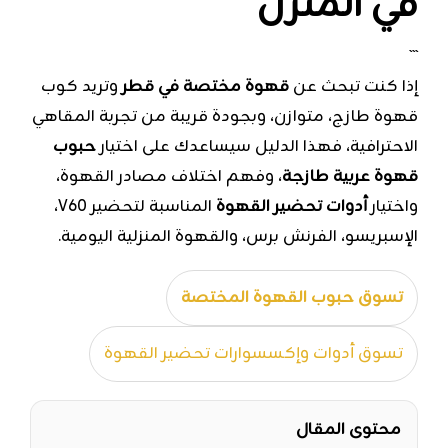
في المنزل
```
إذا كنت تبحث عن
قهوة مختصة في قطر
وتريد كوب
قهوة طازج، متوازن، وبجودة قريبة من تجربة المقاهي
الاحترافية، فهذا الدليل سيساعدك على اختيار
حبوب
قهوة عربية طازجة
، وفهم اختلاف مصادر القهوة،
واختيار
أدوات تحضير القهوة
المناسبة لتحضير V60،
الإسبريسو، الفرنش برس، والقهوة المنزلية اليومية.
تسوق حبوب القهوة المختصة
تسوق أدوات وإكسسوارات تحضير القهوة
محتوى المقال