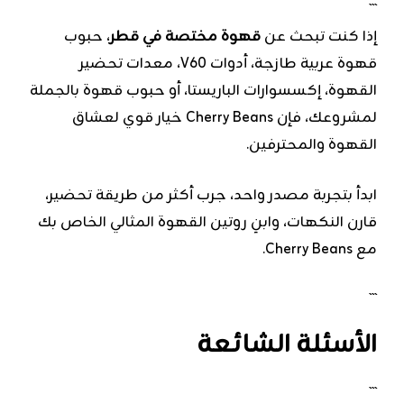
```
إذا كنت تبحث عن
قهوة مختصة في قطر
، حبوب
قهوة عربية طازجة، أدوات V60، معدات تحضير
القهوة، إكسسوارات الباريستا، أو حبوب قهوة بالجملة
لمشروعك، فإن Cherry Beans خيار قوي لعشاق
القهوة والمحترفين.
ابدأ بتجربة مصدر واحد، جرب أكثر من طريقة تحضير،
قارن النكهات، وابنِ روتين القهوة المثالي الخاص بك
مع Cherry Beans.
```
الأسئلة الشائعة
```