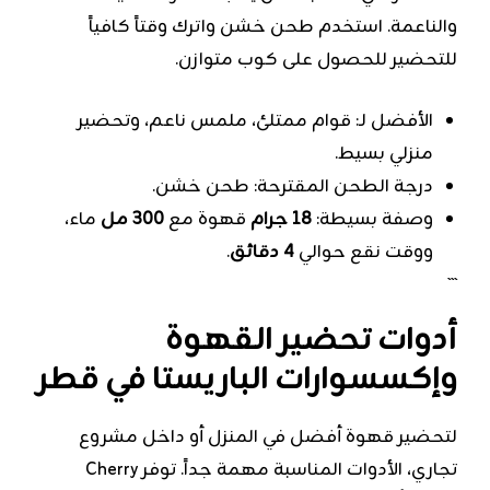
والناعمة. استخدم طحن خشن واترك وقتاً كافياً
للتحضير للحصول على كوب متوازن.
الأفضل لـ: قوام ممتلئ، ملمس ناعم، وتحضير
منزلي بسيط.
درجة الطحن المقترحة: طحن خشن.
وصفة بسيطة:
18 جرام
قهوة مع
300 مل
ماء،
ووقت نقع حوالي
4 دقائق
.
```
أدوات تحضير القهوة
وإكسسوارات الباريستا في قطر
لتحضير قهوة أفضل في المنزل أو داخل مشروع
تجاري، الأدوات المناسبة مهمة جداً. توفر Cherry