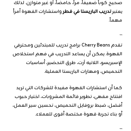
صحيح كوباً ضعيفاً، مراً، حامضاً، أو غير متوازن. لذلك
يعتبر
تدريب الباريستا في قطر
واستشارات القهوة أمراً
مهماً.
```
تقدم Cherry Beans برامج تدريب للمبتدئين ومحترفي
القهوة. يمكن أن يساعد التدريب في فهم استخلاص
الإسبريسو، اللاتيه آرت، طرق التحضير، أساسيات
التحميص، ومهارات الباريستا العملية.
كما أن استشارات القهوة مفيدة للشركات التي تريد
افتتاح مقهى، تطوير قائمة المشروبات، اختيار حبوب
أفضل، ضبط بروفايل التحميص، تحسين سير العمل،
أو بناء تجربة قهوة مختصة أقوى للعملاء.
```