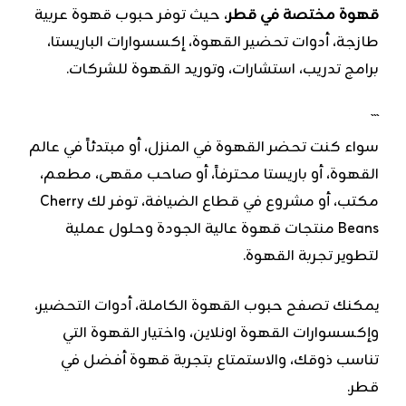
قهوة مختصة في قطر
، حيث توفر حبوب قهوة عربية
طازجة، أدوات تحضير القهوة، إكسسوارات الباريستا،
برامج تدريب، استشارات، وتوريد القهوة للشركات.
```
سواء كنت تحضر القهوة في المنزل، أو مبتدئاً في عالم
القهوة، أو باريستا محترفاً، أو صاحب مقهى، مطعم،
مكتب، أو مشروع في قطاع الضيافة، توفر لك Cherry
Beans منتجات قهوة عالية الجودة وحلول عملية
لتطوير تجربة القهوة.
يمكنك تصفح حبوب القهوة الكاملة، أدوات التحضير،
وإكسسوارات القهوة اونلاين، واختيار القهوة التي
تناسب ذوقك، والاستمتاع بتجربة قهوة أفضل في
قطر.