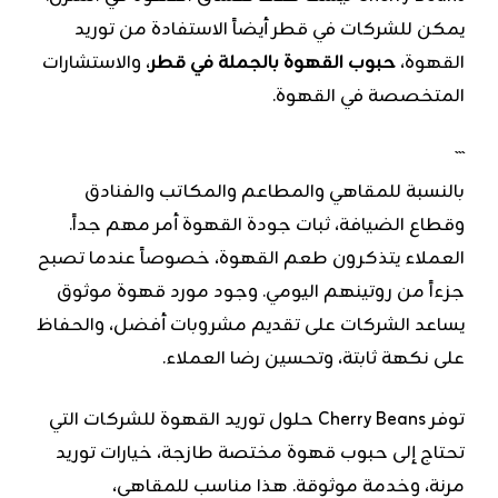
يمكن للشركات في قطر أيضاً الاستفادة من توريد
القهوة،
حبوب القهوة بالجملة في قطر
، والاستشارات
المتخصصة في القهوة.
```
بالنسبة للمقاهي والمطاعم والمكاتب والفنادق
وقطاع الضيافة، ثبات جودة القهوة أمر مهم جداً.
العملاء يتذكرون طعم القهوة، خصوصاً عندما تصبح
جزءاً من روتينهم اليومي. وجود مورد قهوة موثوق
يساعد الشركات على تقديم مشروبات أفضل، والحفاظ
على نكهة ثابتة، وتحسين رضا العملاء.
توفر Cherry Beans حلول توريد القهوة للشركات التي
تحتاج إلى حبوب قهوة مختصة طازجة، خيارات توريد
مرنة، وخدمة موثوقة. هذا مناسب للمقاهي،