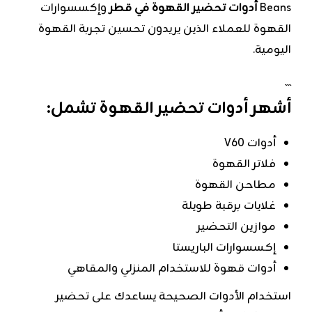
Beans
أدوات تحضير القهوة في قطر
وإكسسوارات
القهوة للعملاء الذين يريدون تحسين تجربة القهوة
اليومية.
```
أشهر أدوات تحضير القهوة تشمل:
أدوات V60
فلاتر القهوة
مطاحن القهوة
غلايات برقبة طويلة
موازين التحضير
إكسسوارات الباريستا
أدوات قهوة للاستخدام المنزلي والمقاهي
استخدام الأدوات الصحيحة يساعدك على تحضير