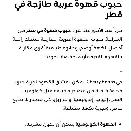
حبوب قهوة عربية طازجة في
قطر
من أهم الأمور عند شراء
حبوب قهوة في قطر
هي
الطزاجة. حبوب القهوة العربية الطازجة تمنحك رائحة
أفضل، نكهة أوضح، وحلاوة طبيعية أقوى مقارنة
بالقهوة القديمة أو منخفضة الجودة.
```
في Cherry Beans، يمكن لعشاق القهوة تجربة حبوب
قهوة كاملة من مصادر مختلفة مثل كولومبيا،
اليمن، إثيوبيا، إندونيسيا، والبرازيل. كل مصدر له طابع
خاص وتجربة نكهة مختلفة.
القهوة الكولومبية
يمكن أن تكون مشرقة،