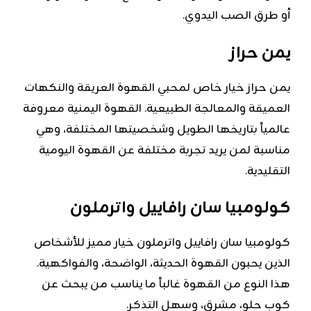
أو طرق الصب اليدوي.
يمن حراز
يمن حراز خيار خاص لمحبي القهوة العريقة والنكهات
العميقة والمعالجة الطبيعية. القهوة اليمنية معروفة
عالمياً بتاريخها الطويل وشخصيتها المختلفة، وهي
مناسبة لمن يريد تجربة مختلفة عن القهوة اليومية
التقليدية.
كولومبيا سان رافاييل واترملون
كولومبيا سان رافاييل واترملون خيار مميز للأشخاص
الذين يحبون القهوة الحديثة، الواضحة، والفواكهية.
هذا النوع من القهوة غالباً ما يناسب من يبحث عن
كوب حلو، مشرق، وسهل التذكر.