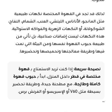
للكوب.
لذلك قد تجد في القهوة المختصة نكهات طبيعية
مثل المانجو، الأناناس، الليتشي، العنب، الشمام، التفاح،
الشوكولاتة، أو النكهات الزهرية والفواكه الاستوائية.
هذه النكهات ليست إضافات صناعية، بل تأتي من
طبيعة حبوب القهوة نفسها ومن البيئة التي نمت
فيها وطريقة معالجتها وتحميصها وتحضيرها.
نصيحة سريعة:
إذا كنت تريد الاستمتاع بـ
قهوة
مختصة في قطر
داخل المنزل، ابدأ بـ
حبوب قهوة
كاملة وطازجة
، مع مطحنة جيدة، وطريقة تحضير
بسيطة مثل V60 أو الإسبريسو أو الفرنش برس.
```