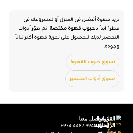
تريد قهوة أفضل في المنزل أو لمشروعك في
قطر؟ ابدأ بـ
حبوب قهوة مختصة
، ثم طوّر أدوات
التحضير لديك للحصول على تجربة قهوة أكثر ثباتاً
وجودة.
تسوق حبوب القهوة
تسوق أدوات التحضير
القائمة
روابط
تواصل معنا
الرئيسية
إضافية
+974 4487 9940