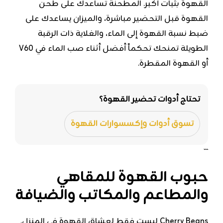
القهوة بثبات أكبر. المطحنة تساعدك على طحن
القهوة قبل التحضير مباشرة، والميزان يساعدك على
ضبط نسبة القهوة إلى الماء، والغلاية ذات الرقبة
الطويلة تمنحك تحكماً أفضل أثناء صب الماء في V60
أو القهوة المقطرة.
تحتاج أدوات تحضير القهوة؟
تسوق أدوات وإكسسوارات القهوة
```
حبوب القهوة للمقاهي
والمطاعم والمكاتب والضيافة
Cherry Beans ليست فقط لعشاق القهوة في المنزل.