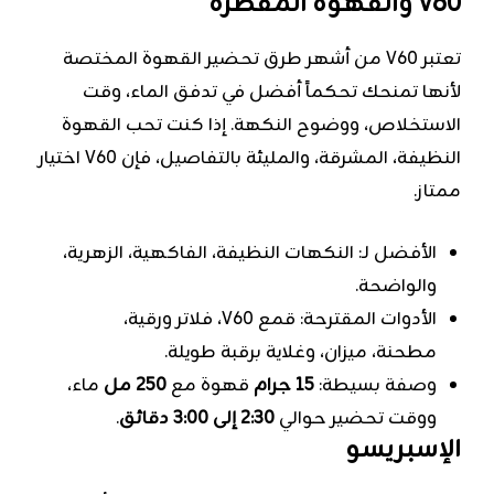
V60 والقهوة المقطرة
تعتبر V60 من أشهر طرق تحضير القهوة المختصة
لأنها تمنحك تحكماً أفضل في تدفق الماء، وقت
الاستخلاص، ووضوح النكهة. إذا كنت تحب القهوة
النظيفة، المشرقة، والمليئة بالتفاصيل، فإن V60 اختيار
ممتاز.
الأفضل لـ: النكهات النظيفة، الفاكهية، الزهرية،
والواضحة.
الأدوات المقترحة: قمع V60، فلاتر ورقية،
مطحنة، ميزان، وغلاية برقبة طويلة.
وصفة بسيطة:
15 جرام
قهوة مع
250 مل
ماء،
ووقت تحضير حوالي
2:30 إلى 3:00 دقائق
.
الإسبريسو