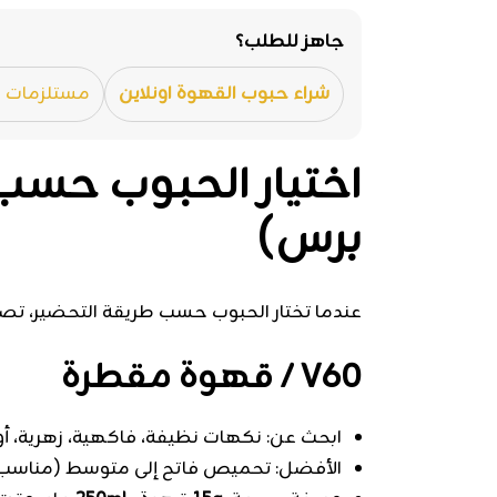
جاهز للطلب؟
شراء حبوب القهوة اونلاين
مستلزمات ا
برس)
عندما تختار الحبوب حسب طريقة التحضير، تصبح 
V60 / قهوة مقطرة
ابحث عن: نكهات نظيفة، فاكهية، زهرية، أو
الأفضل: تحميص فاتح إلى متوسط (مناسب ل