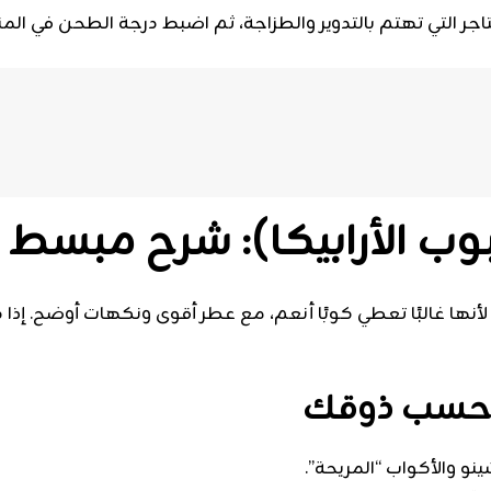
متاجر التي تهتم بالتدوير والطزاجة، ثم اضبط درجة الطحن في 
بوب الأرابيكا): شرح مبسط
ها غالبًا تعطي كوبًا أنعم، مع عطر أقوى ونكهات أوضح. إذ
ا حسب ذوقك
ينو والأكواب “المريحة”.