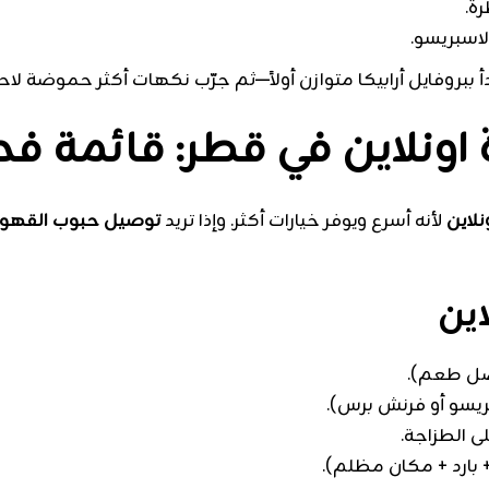
لاسبريسو.
دأ ببروفايل أرابيكا متوازن أولاً—ثم جرّب نكهات أكثر حموضة لاحقً
اونلاين في قطر: قائمة 
لاين
لأنه أسرع ويوفر خيارات أكثر. وإذا تريد
توصيل حبوب القهو
اين
ضل طعم).
 الطزاجة.
ارد + مكان مظلم).