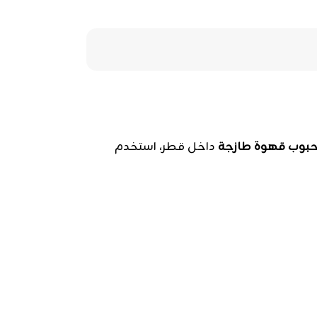
بوب قهوة طازجة
داخل قطر، استخدم