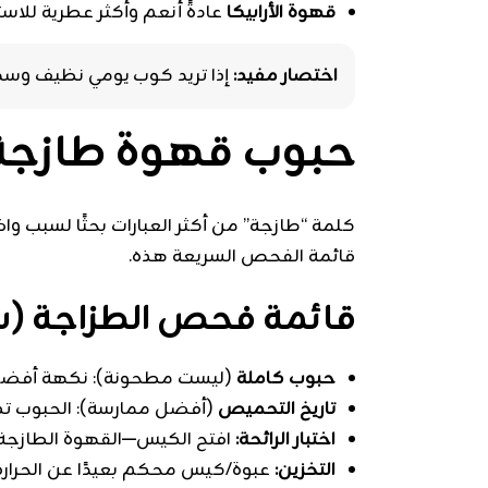
قهوة الأرابيكا
عادةً أنعم وأكثر عطرية للاس
اختصار مفيد:
إذا تريد كوب يومي نظيف وسهل،
حبوب قهوة طازجة:
كلمة “طازجة” من أكثر العبارات بحثًا لسبب و
قائمة الفحص السريعة هذه.
قائمة فحص الطزاجة (س
حبوب كاملة
(ليست مطحونة): نكهة أفضل
تاريخ التحميص
(أفضل ممارسة): الحبوب تكون
اختبار الرائحة:
افتح الكيس—القهوة الطازجة ر
التخزين:
عبوة/كيس محكم بعيدًا عن الحرار