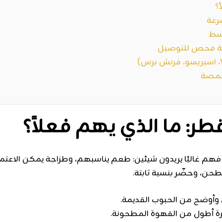
؟
رعة
بسط
ئمة فحص للتوصيل
حمصة
ر: ما الذي يهم فعلاً؟
هم غالبًا يريدون شيئين: طعم يناسبهم، وطزاجة يمكن الاعتم
طحن، وحضّر بنسبة ثابتة.
أوضح من الحبوب القديمة.
ة أطول من القهوة المطحونة.