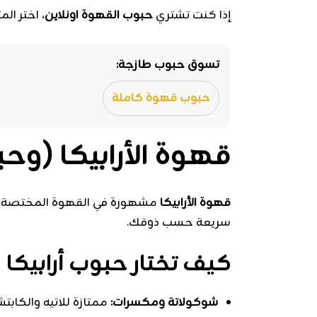
إذا كنت تشتري
حبوب القهوة اونلاين
، اختر ال
تسوق حبوب طازجة:
حبوب قهوة كاملة
قهوة الأرابيكا (وح
قهوة الأرابيكا
مشهورة في القهوة المختصة لأن
سريعة حسب ذوقك.
كيف تختار حبوب أرابيك
شوكولاتة ومكسرات:
ممتازة للاتيه والكابتش