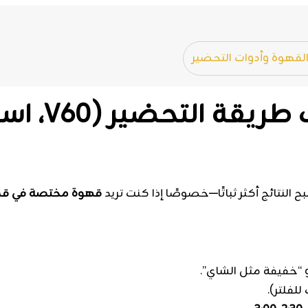
لقهوة وأدوات التحضير
اختيار الحبو
النتائج أكثر ثباتًا—خصوصًا إذا كنت تريد
قهوة مختصة في قط
 “خفيفة مثل الشاي”.
لفلتر).