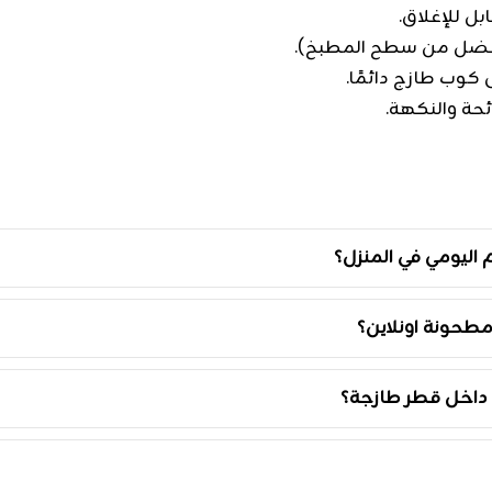
ل للإغلاق.
 أفضل من سطح المطبخ).
كوب طازج دائمًا.
ئحة والنكهة.
اليومي في المنزل؟
طحونة اونلاين؟
داخل قطر طازجة؟