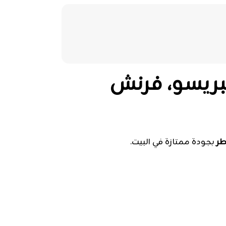
ب حسب طريقة التحضير (V60، اسبريسو، فرنش
ر
بجودة ممتازة في البيت.