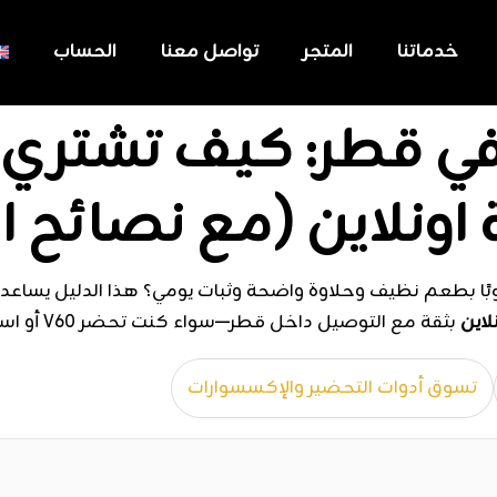
خدماتنا
المتجر
تواصل معنا
الحساب
ي قطر: كيف تشتري ح
ونلاين (مع نصائح ا
بًا بطعم نظيف وحلاوة واضحة وثبات يومي؟ هذا الدليل يساعدك
لاين
بثقة مع التوصيل داخل قطر—سواء كنت تحضر V60 أو اسبريسو أو فرنش برس.
تسوق أدوات التحضير والإكسسوارات