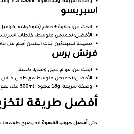
وصفة سريعة:
15g
قهوة :
250ml
ماء، وقت
اسبريسو
ابحث عن: حلاوة + قوام (شوكولاتة، كراميل
الأفضل: تحميص متوسط، خلطات اسبريسو 
نصيحة للمبتدئين: ثبات الطحن أهم من ماكي
فرنش برس
ابحث عن: قوام ثقيل ونهاية ناعمة.
الأفضل: تحميص متوسط مع طحن خشن.
وصفة سريعة:
18g
قهوة :
300ml
ماء، نقع
أفضل طريقة لتخز
حتى
أفضل حبوب القهوة
قد يصبح طعمها باهت