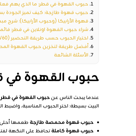
حبوب القهوة في قطر: ما الذي يهم فعلاً
حبوب قهوة طازجة: كيف تميز الجودة بس
قهوة الأرابيكا (وحبوب الأرابيكا): شرح م
شراء حبوب القهوة اونلاين في قطر: قا
اختيار الحبوب حسب طريقة التحضير (V60، اسبريسو، فرنش برس)
أفضل طريقة لتخزين حبوب القهوة الم
الأسئلة الشائعة
حبوب القهوة في قط
عندما يبحث الناس عن
حبوب القهوة في قطر
ف
البيت بسيطة: اختر الحبوب المناسبة، واضبط ال
حبوب قهوة محمصة طازجة
طعمها أحلى و
حبوب قهوة كاملة
تحافظ على النكهة لفتر