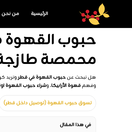
خطي
لى
الرئيسية
من نحن
لمحتوى
حبوب القهوة ف
محمصة طازجة ا
هل تبحث عن
حبوب القهوة في قطر
وتريد كو
وفهم
قهوة الأرابيكا
، و
شراء حبوب القهوة اون
تسوق حبوب القهوة (توصيل داخل قطر)
في هذا المقال