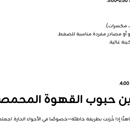
.
2:30–3:00
، مكسرات).
أو مصادر مفردة مناسبة للضغط.
نة غالية.
.
4:00
ين حبوب القهوة المحمص
ًا إذا خُزنت بطريقة خاطئة—خصوصًا في الأجواء الحارة. اجعل