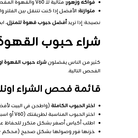
فواكه وزهور:
مثالية للـ V60 والقهوة المقطرة.
متوازنة:
الأفضل إذا كنت تتنقل بين الفلتر وا
نصيحة: إذا تريد
أفضل حبوب قهوة للمنزل
، اب
شراء حبوب القهوة 
كثير من الناس يفضلون
شراء حبوب القهوة اون
الفحص التالية.
قائمة فحص الشراء اونل
اختر الحبوب الكاملة
(واطحن في البيت لأف
اختر الحبوب المناسبة لطريقتك (V60 أو اسبريسو أو فرنش برس).
اطلب أكياس أصغر بشكل متكرر للحفاظ على
خزنها فور وصولها بشكل صحيح (محكم + ب