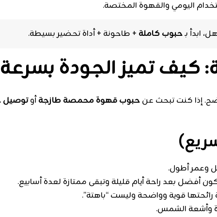
تخدام اليومي والقهوة المختصة.
 ابدأ بـ
حبوب كاملة
+ طاحونة + أداة تحضير بسيطة.
 كيف تميز الجودة بسرعة
اضح. إذا كنت تبحث عن
حبوب قهوة محمصة طازجة
أو
توصيل ح
ريع)
 وعمر أطول.
 أفضل بعد راحة أيام قليلة وتبقى ممتازة لعدة أسابيع.
ائحتها قوية وواضحة وليست “باهتة”.
ة وأشعة الشمس.